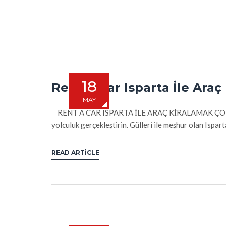
18
Rent A Car Isparta İle Ara
MAY
RENT A CAR ISPARTA İLE ARAÇ KİRALAMAK ÇOK KOLAY
yolculuk gerçekleştirin. Gülleri ile meşhur olan Isparta
READ ARTICLE