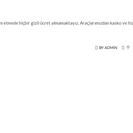
im etmede hiçbir gizli ücret almamaktayız. Araçlarımızdan kasko ve h
0
BY
ADMIN