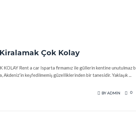
ç Kiralamak Çok Kolay
 Rent a car Isparta firmamız ile güllerin kentine unutulmaz b
, Akdeniz’in keşfedilmemiş güzelliklerinden bir tanesidir. Yaklaşık ...
0
BY
ADMIN