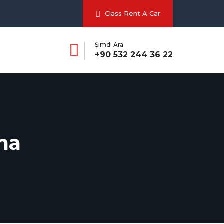
Class Rent A Car
Şimdi Ara
+90 532 244 36 22
ma